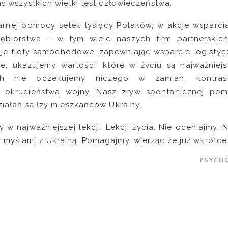
as wszystkich wielki test człowieczeństwa.
rnej pomocy setek tysięcy Polaków, w akcje wsparcia
iębiorstwa – w tym wiele naszych firm partnerskich. 
je floty samochodowe, zapewniając wsparcie logistyc
e, ukazujemy wartości, które w życiu są najważniejs
ch nie oczekujemy niczego w zamian, kontras
 okrucieństwa wojny. Nasz zryw spontanicznej po
ziałań są łzy mieszkańców Ukrainy…
 w najważniejszej lekcji. Lekcji życia. Nie oceniajmy. N
 myślami z Ukrainą. Pomagajmy, wierząc że już wkrótce 
PSYCHO