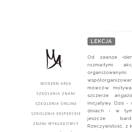
LEKCJA
Od zawsze ident
rozmaitymi ak
organizo
współorganizowa
MODERN AREA
mówców motywac
SZKOLENIA ZNANI
szczerze angaż
inicjatywy. Dziś 
SZKOLENIA ONLINE
dniach - w tym
SZKOLENIA EKSPERCKIE
jeszcze bardz
ZNANI WYKŁADOWCY
Rzeczywistość, z 