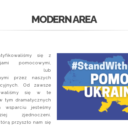
MODERN AREA
yfikowaliśmy się z
cjami pomocowymi,
wanymi lub
nymi przez naszych
yjnych. Od zawsze
owaliśmy się w te
- w tym dramatycznych
 wsparciu jesteśmy
iej zjednoczeni.
którą przyszło nam się