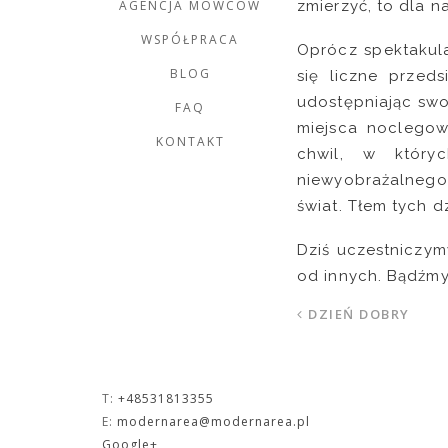
zmierzyć, to dla n
AGENCJA MÓWCÓW
WSPÓŁPRACA
Oprócz spektakula
BLOG
się liczne przeds
udostępniając swo
FAQ
miejsca noclegow
KONTAKT
chwil, w który
niewyobrażalnego
świat. Tłem tych d
Dziś uczestniczymy
od innych. Bądźmy
DZIEŃ DOBRY
T:
+48531813355
E:
modernarea@modernarea.pl
Google+